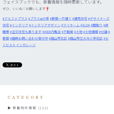
フェイスブックでも、新着情報を随時更新しています。
ぜひ、いいね！お願いします
‪#‎
アルファプラス‬
‪#‎
プラスαの家‬
‪#‎
新築一戸建て‬
‪#‎
建売住宅‬
‪#‎
デザイナーズ
住宅‬
‪#‎
インテリア‬
‪#‎
インテリアデザイン‬
‪#‎
マイホーム‬
‪#‎
3LDK‬
‪#‎
間取り‬
‪#‎
床
暖房‬
‪#‎
注文住宅も承ります‬
‪#‎
WEB内覧会‬
‪#‎
不動産‬
‪#‎
土地‬
‪#‎
土地情報‬
‪#‎
分譲‬
‪#‎
新築‬
‪#‎
随時お問い合わせ受付中‬
‪#‎
岡山市北区‬
‪#‎
岡山市立大元小学校区‬
‪#‎
セ
ミビルトインガレージ‬
CATEGORY
新着物件情報
(122)