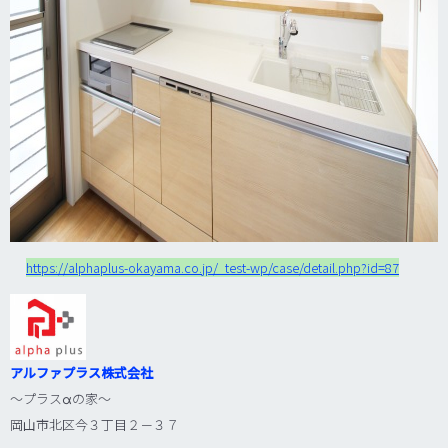
https://alphaplus-okayama.co.jp/_test-wp/case/detail.php?id=87
アルファプラス株式会社
～プラス
α
の家～
岡山市北区今３丁目２－３７