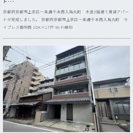
ト･･･
京都府京都市上京区一条通千本西入烏丸町 木造3階建て賃貸アパー
トが完成しました。 京都府京都市上京区一条通千本西入烏丸町 サ
イプレス御所西 1DK×17戸 Wi-Fi無料