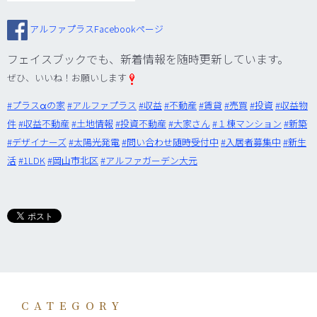
アルファプラスFacebookページ
フェイスブックでも、新着情報を随時更新しています。
ぜひ、いいね！お願いします
‪#‎
プラスαの家‬
‪#‎
アルファプラス‬
‪#‎
収益‬
‪#‎
不動産‬
‪#‎
賃貸‬
‪#‎
売買‬
‪#‎
投資‬
‪#‎
収益物
件‬
‪#‎
収益不動産‬
‪#‎
土地情報‬
‪#‎
投資不動産‬
‪#‎
大家さん‬
‪#‎
１棟マンション‬
‪#‎
新築‬
‪#‎
デザイナーズ‬
‪#‎
太陽光発電‬
‪#‎
問い合わせ随時受付中‬
‪#‎
入居者募集中‬
‪#‎
新生
活‬
‪#‎
1LDK‬
‪#‎
岡山市北区‬
‪#‎
アルファガーデン大元‬
CATEGORY