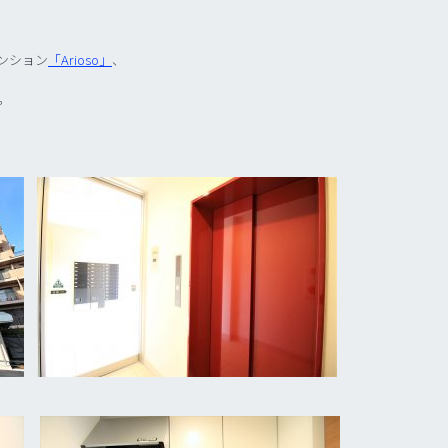
ンション
「Arioso」
、
。