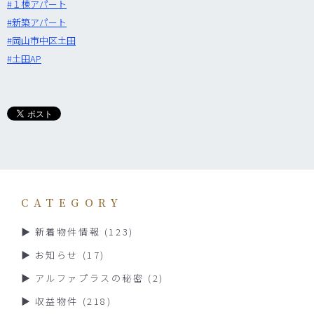
‪#‎
１棟アパート‬
‪#‎
新築アパート‬
‪#‎
岡山市中区土田‬
‪#‎
土田AP‬
CATEGORY
新着物件情報
(123)
お知らせ
(17)
アルファプラスの秘密
(2)
収益物件
(218)