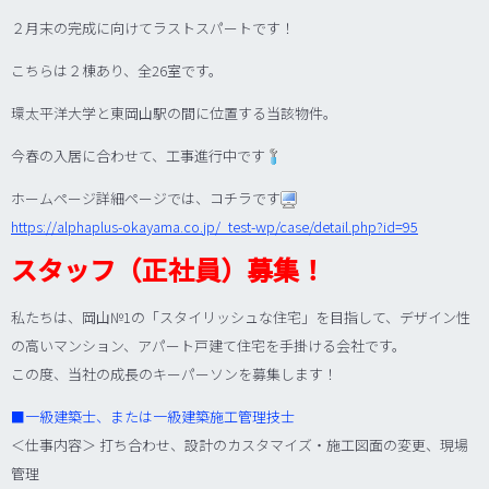
２月末の完成に向けてラストスパートです！
こちらは２棟あり、全26室です。
環太平洋大学と東岡山駅の間に位置する当該物件。
今春の入居に合わせて、工事進行中です
ホームページ詳細ページでは、コチラです
https://alphaplus-okayama.co.jp/_test-wp/case/detail.php?id=95
スタッフ（正社員）募集！
私たちは、岡山№1の「スタイリッシュな住宅」を目指して、デザイン性
の高いマンション、アパート戸建て住宅を手掛ける会社です。
この度、当社の成長のキーパーソンを募集します！
■
一級建築士、または一級建築施工管理技士
＜仕事内容＞ 打ち合わせ、設計のカスタマイズ・施工図面の変更、現場
管理