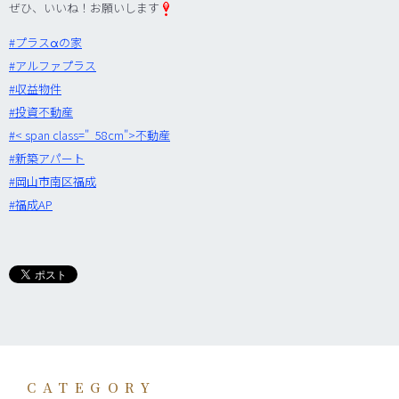
ぜひ、いいね！お願いします
‪#‎
プラスαの家‬
‪#‎
アルファプラス‬
‪#‎
収益物件‬
‪#‎
投資不動産‬
‪#‎
< span class="_58cm">不動産
‪#‎
新築アパート‬
‪#‎
岡山市南区福成‬
‪#‎
福成AP‬
CATEGORY